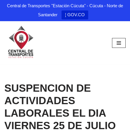
Central de Transportes "Estación Cúcuta" - Cúcuta - Norte de
Santander
¦ GOV.CO
Saltar
al
contenido
SUSPENCION DE
ACTIVIDADES
LABORALES EL DIA
VIERNES 25 DE JULIO