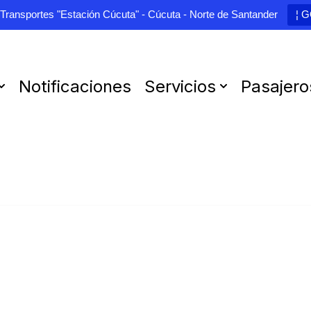
 Transportes "Estación Cúcuta" - Cúcuta - Norte de Santander
¦ 
Notificaciones
Servicios
Pasajero