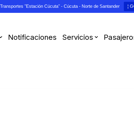
 Transportes "Estación Cúcuta" - Cúcuta - Norte de Santander
¦ 
Notificaciones
Servicios
Pasajero