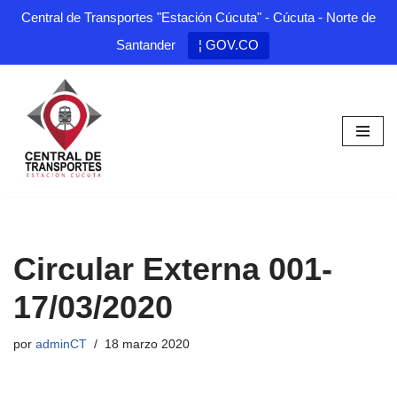
Central de Transportes "Estación Cúcuta" - Cúcuta - Norte de
Santander
¦ GOV.CO
Saltar
al
contenido
Circular Externa 001-
17/03/2020
por
adminCT
18 marzo 2020